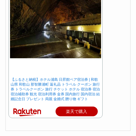
【ふるさと納税】ホテル浦島 日昇館ペア宿泊券 | 和歌
山県 和歌山 那智勝浦町 返礼品 トラベル クーポン 旅行
券 トラベルクーポン 旅行 チケット ホテル 宿泊券 宿泊
宿泊補助券 観光 宿泊利用券 金券 国内旅行 国内宿泊 結
婚記念日 プレゼント 両親 金婚式 贈り物 ギフト
楽天で購入